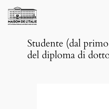
Skip
to
content
Studente (dal primo
del diploma di dott