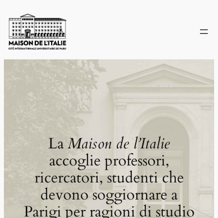
Skip
to
content
La
Maison de l’Italie
accoglie professori,
ricercatori, studenti che
devono soggiornare a
Parigi per ragioni di studio