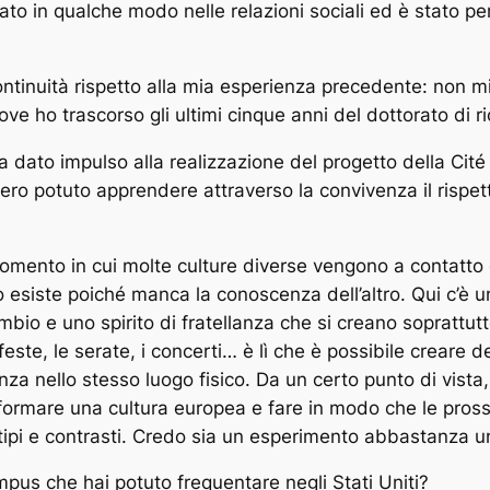
tato in qualche modo nelle relazioni sociali ed è stato 
ntinuità rispetto alla mia esperienza precedente: non mi
ove ho trascorso gli ultimi cinque anni del dottorato di ri
ha dato impulso alla realizzazione del progetto della Cité
ero potuto apprendere attraverso la convivenza il rispetto
omento in cui molte culture diverse vengono a contatto e
 esiste poiché manca la conoscenza dell’altro. Qui c’è u
io e uno spirito di fratellanza che si creano soprattutto
 feste, le serate, i concerti… è lì che è possibile creare d
enza nello stesso luogo fisico. Da un certo punto di vista,
rmare una cultura europea e fare in modo che le prossi
otipi e contrasti. Credo sia un esperimento abbastanza un
ampus che hai potuto frequentare negli Stati Uniti?