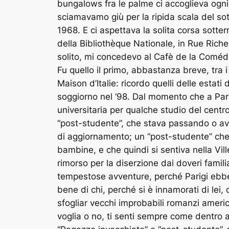
bungalows fra le palme ci accoglieva ogni 
sciamavamo giù per la ripida scala del sot
1968. E ci aspettava la solita corsa sotter
della Bibliothèque Nationale, in Rue Riche
solito, mi concedevo al Cafè de la Comédi
Fu quello il primo, abbastanza breve, tra 
Maison d’Italie: ricordo quelli delle estati 
soggiorno nel ‘98. Dal momento che a Par
universitaria per qualche studio del cent
“post-studente”, che stava passando o ave
di aggiornamento; un “post-studente” che p
bambine, e che quindi si sentiva nella Vil
rimorso per la diserzione dai doveri familia
tempestose avventure, perché Parigi ebbe
bene di chi, perché si è innamorati di lei,
sfogliar vecchi improbabili romanzi ameri
voglia o no, ti senti sempre come dentro 