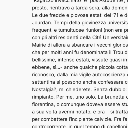
“Ragazzo invecchiato” e “post-studente”, m
presto, rientravo a tarda sera, alla dome
Le due fredde e piovose estati del ’71 e 
Jourdan. Tempi della giovinezza universit
frequenti e tumultuose riunioni (non era 
con gli altri residenti della Cité Universi
Mairie di allora a sbancare i vecchi glorio
che per molti anni fu denominata il Trou d
bellissime, intense estati, vissute quasi 
ebbene, sì…- anche qualche piccola cotta e 
riconosco, dalla mia vigile autocoscienza
settantina si possono anche confessare co
Nostalgia?, mi chiederete. Senza dubbio: 
rimpianto. Per me, uno solo. La brunetta c
fiorentina, o comunque doveva essere stud
a sua volta avermi notato, e ora – si tratt
per combattere l’incipiente calvizie. Fra l’
controcorrente, in quel tempo di capelloni