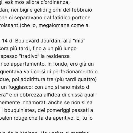
li eskimos allora d’ordinanza,
n, nei bigi e gelidi giorni del febbraio
a che ci separavano dal fatidico portone
l croissant (che io, megalomane come al
l 14 di Boulevard Jourdan, alla “mia”
cora più tardi, fino a un più lungo
spesso “tradivo” la residenza
erico appartamento. In fondo, ero già un
equentava vari corsi di perfezionamento o
e, poi addirittura tre (più tardi quattro)
’ un fuggiasco: con uno strano misto di
iera” e di ebbrezza all’idea di chissà quali
nnemente innamorati anche se non si sa
a i bouquinistes, dei pomeriggi passati a
lon rouge che fa da aperitivo. E, tu lo