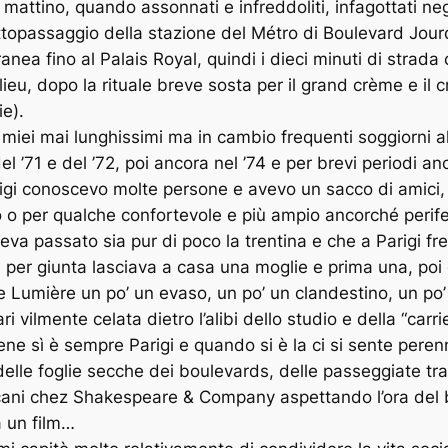
mattino, quando assonnati e infreddoliti, infagottati neg
topassaggio della stazione del Métro di Boulevard Jourda
ranea fino al Palais Royal, quindi i dieci minuti di strad
lieu, dopo la rituale breve sosta per il grand crème e i
e).
i miei mai lunghissimi ma in cambio frequenti soggiorni a
del ’71 e del ’72, poi ancora nel ’74 e per brevi periodi an
igi conoscevo molte persone e avevo un sacco di amici, 
ro o per qualche confortevole e più ampio ancorché perif
va passato sia pur di poco la trentina e che a Parigi fr
er giunta lasciava a casa una moglie e prima una, poi du
le Lumière un po’ un evaso, un po’ un clandestino, un po
ri vilmente celata dietro l’alibi dello studio e della “carr
ne sì è sempre Parigi e quando si è la ci si sente pere
 delle foglie secche dei boulevards, delle passeggiate tr
cani chez Shakespeare & Company aspettando l’ora del ba
a un film…