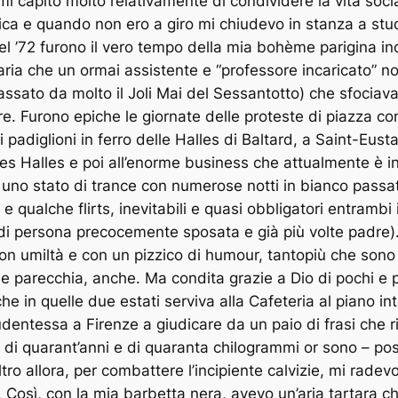
i capitò molto relativamente di condividere la vita soci
nica e quando non ero a giro mi chiudevo in stanza a stu
del ’72 furono il vero tempo della mia bohème parigina i
aria che un ormai assistente e “professore incaricato” 
passato da molto il Joli Mai del Sessantotto) che sfocia
taire. Furono epiche le giornate delle proteste di piazza 
si padiglioni in ferro delle Halles di Baltard, a Saint-Eu
es Halles e poi all’enorme business che attualmente è in
in uno stato di trance con numerose notti in bianco passat
qualche flirts, inevitabili e quasi obbligatori entrambi 
 di persona precocemente sposata e già più volte padre)
n umiltà e con un pizzico di humour, tantopiù che sono s
e parecchia, anche. Ma condita grazie a Dio di pochi e p
he in quelle due estati serviva alla Cafeteria al piano in
entessa a Firenze a giudicare da un paio di frasi che r
a di quarant’anni e di quaranta chilogrammi or sono – poss
altro allora, per combattere l’incipiente calvizie, mi radev
. Così, con la mia barbetta nera, avevo un’aria tartara c