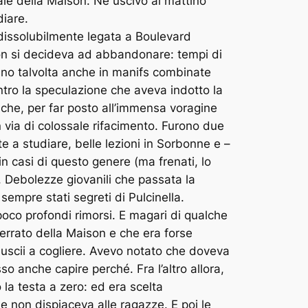
ale della Maison. Ne uscivo al mattino
diare.
ndissolubilmente legata a Boulevard
non si decideva ad abbandonare: tempi di
vano talvolta anche in manifs combinate
contro la speculazione che aveva indotto la
stache, per far posto all’immensa voragine
 via di colossale rifacimento. Furono due
e a studiare, belle lezioni in Sorbonne e –
in casi di questo genere (ma frenati, lo
. Debolezze giovanili che passata la
empre stati segreti di Pulcinella.
oco profondi rimorsi. E magari di qualche
terrato della Maison e che era forse
iuscii a cogliere. Avevo notato che doveva
o anche capire perché. Fra l’altro allora,
o la testa a zero: ed era scelta
he non dispiaceva alle ragazze. E poi le