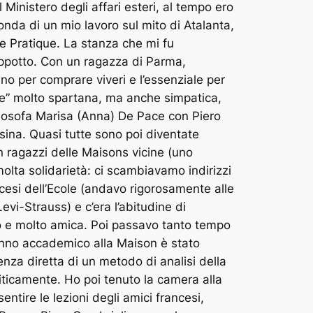
inistero degli affari esteri, al tempo ero
l’onda di un mio lavoro sul mito di Atalanta,
e Pratique. La stanza che mi fu
appotto. Con un ragazza di Parma,
o per comprare viveri e l’essenziale per
tte” molto spartana, ma anche simpatica,
filosofa Marisa (Anna) De Pace con Piero
sina. Quasi tutte sono poi diventate
n ragazzi delle Maisons vicine (uno
molta solidarietà: ci scambiavamo indirizzi
ncesi dell’Ecole (andavo rigorosamente alle
vi-Strauss) e c’era l’abitudine di
o e molto amica. Poi passavo tanto tempo
 anno accademico alla Maison è stato
nza diretta di un metodo di analisi della
iticamente. Ho poi tenuto la camera alla
ire le lezioni degli amici francesi,