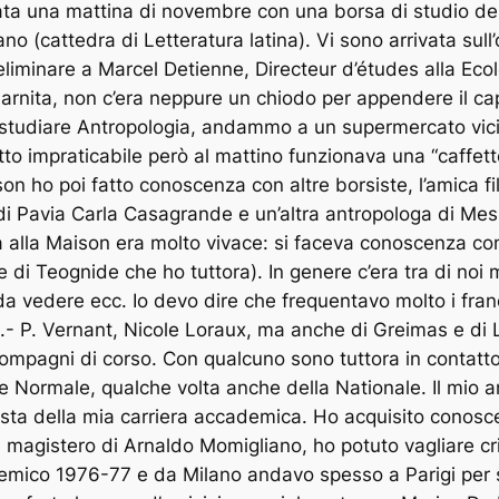
a una mattina di novembre con una borsa di studio del M
ano (cattedra di Letteratura latina). Vi sono arrivata sul
liminare a Marcel Detienne, Directeur d’études alla Ecol
arnita, non c’era neppure un chiodo per appendere il c
studiare Antropologia, andammo a un supermercato vicin
atto impraticabile però al mattino funzionava una “caffe
son ho poi fatto conoscenza con altre borsiste, l’amica 
 di Pavia Carla Casagrande e un’altra antropologa di Mes
ta alla Maison era molto vivace: si faceva conoscenza co
 di Teognide che ho tuttora). In genere c’era tra di noi 
se da vedere ecc. Io devo dire che frequentavo molto i fra
J.- P. Vernant, Nicole Loraux, ma anche di Greimas e di Le
ompagni di corso. Con qualcuno sono tuttora in contatt
ole Normale, qualche volta anche della Nationale. Il mio
sta della mia carriera accademica. Ho acquisito conosce
l magistero di Arnaldo Momigliano, ho potuto vagliare cr
ico 1976-77 e da Milano andavo spesso a Parigi per sent