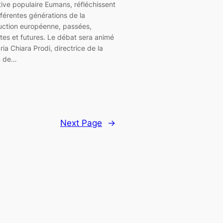
ative populaire Eumans, réfléchissent
fférentes générations de la
uction européenne, passées,
tes et futures. Le débat sera animé
ia Chiara Prodi, directrice de la
n de…
Next Page
→