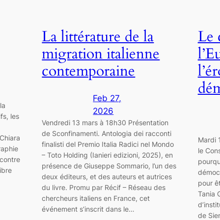
La littérature de la
Le 
migration italienne
l’E
contemporaine
l’é
dém
Feb 27,
la
2026
fs, les
Vendredi 13 mars à 18h30 Présentation
de Sconfinamenti. Antologia dei racconti
 Chiara
Mardi 
finalisti del Premio Italia Radici nel Mondo
raphie
le Cons
– Toto Holding (Ianieri edizioni, 2025), en
ncontre
pourqu
présence de Giuseppe Sommario, l’un des
ibre
démocr
deux éditeurs, et des auteurs et autrices
pour ê
du livre. Promu par Récif – Réseau des
Tania G
chercheurs italiens en France, cet
d’insti
événement s’inscrit dans le…
de Sie