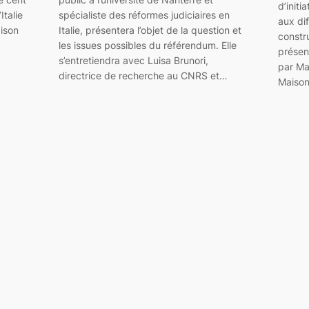
d’initi
Italie
spécialiste des réformes judiciaires en
aux di
aison
Italie, présentera l’objet de la question et
constr
les issues possibles du référendum. Elle
présen
s’entretiendra avec Luisa Brunori,
par Mar
directrice de recherche au CNRS et…
Maiso