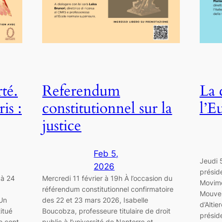
té.
Referendum
La 
is :
constitutionnel sur la
l’E
justice
Feb 5,
Jeudi 5
2026
préside
 à 24
Mercredi 11 février à 19h À l’occasion du
Movime
référendum constitutionnel confirmatoire
Mouvem
 Un
des 22 et 23 mars 2026, Isabelle
d’Altie
itué
Boucobza, professeure titulaire de droit
présid
e cent
public à l’université de Nanterre et