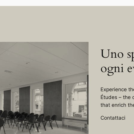
Uno sp
ogni e
Experience th
Études – the c
that enrich t
Contattaci