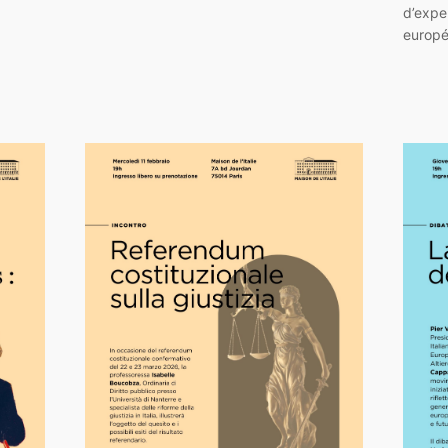
d’expe
europ