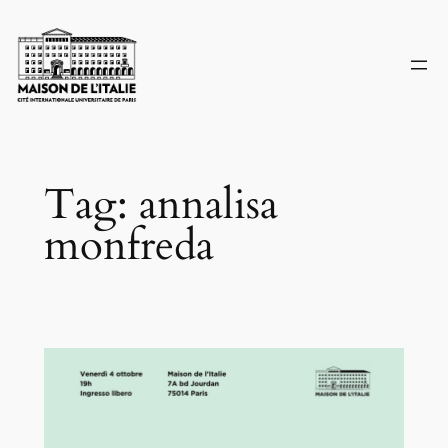
Skip
to
content
Tag:
annalisa
monfreda