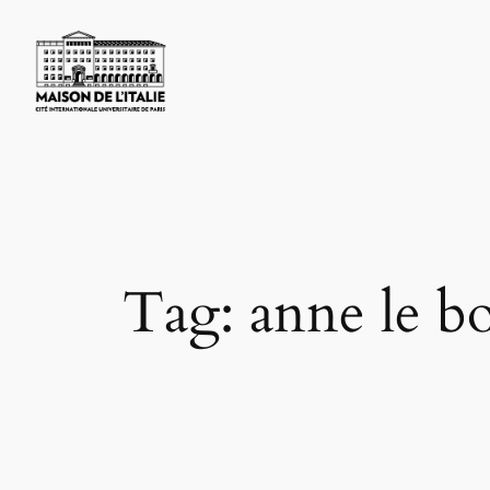
Skip
to
content
Tag:
anne le b