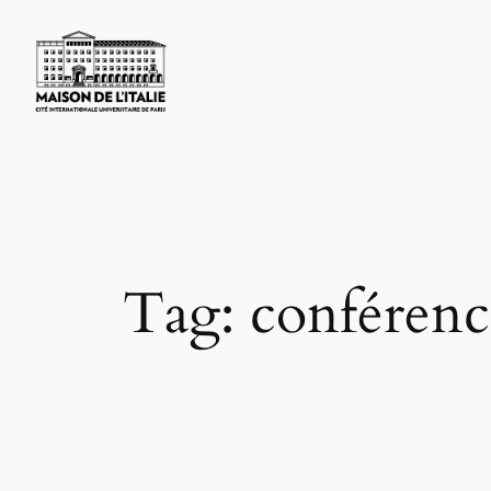
Skip
to
content
Tag:
conférenc