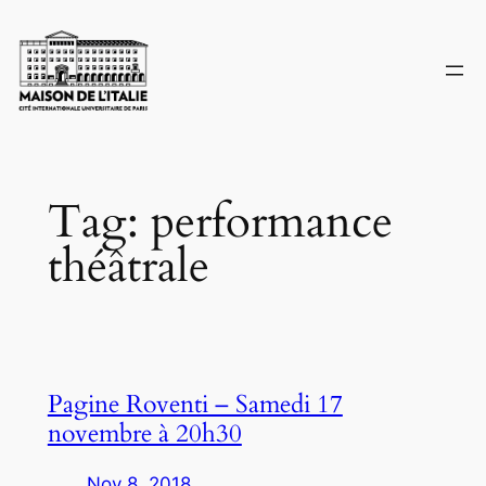
Skip
to
content
Tag:
performance
théâtrale
Pagine Roventi – Samedi 17
novembre à 20h30
Nov 8, 2018