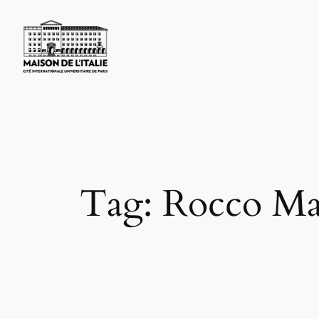
Skip
to
content
Tag:
Rocco Ma