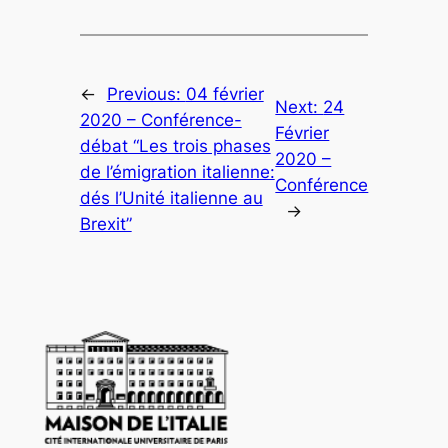
←
Previous:
04 février
Next:
24
2020 – Conférence-
Février
débat “Les trois phases
2020 –
de l’émigration italienne:
Conférence
dés l’Unité italienne au
→
Brexit”