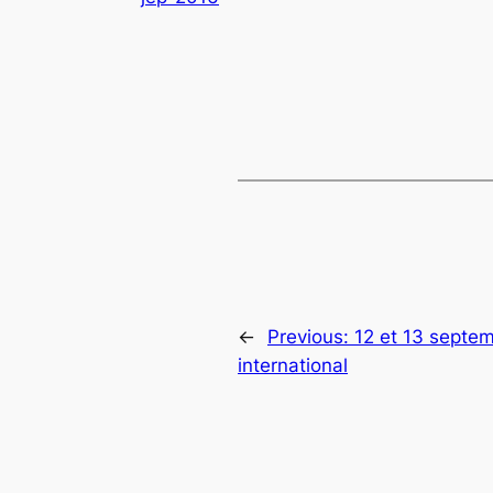
←
Previous:
12 et 13 septe
international