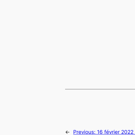
←
Previous:
16 février 202