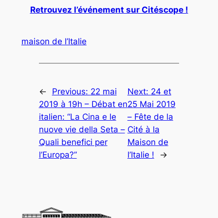
Retrouvez l’événement sur Citéscope !
maison de l’Italie
←
Previous:
22 mai
Next:
24 et
2019 à 19h – Débat en
25 Mai 2019
italien: “La Cina e le
– Fête de la
nuove vie della Seta –
Cité à la
Quali benefici per
Maison de
l’Europa?”
l’Italie !
→