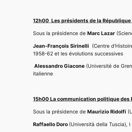
12h00 Les présidents de la République e
Sous la présidence de
Marc Lazar
(Scienc
Jean-François Sirinelli
(Centre d’Histoir
1958-62 et les évolutions successives
Alessandro Giacone
(Université de Gre
italienne
15h00 La communication politique des Pr
Sous la présidence de
Maurizio Ridolfi
(U
Raffaello Doro
(Università della Tuscia),
I