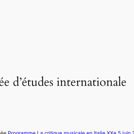
ée d’études internationale
née
Programme La critique musicale en Italie XXe 5 juin