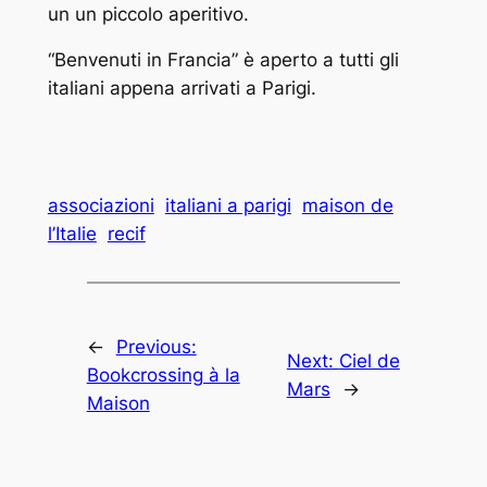
un un piccolo aperitivo.
“Benvenuti in Francia” è aperto a tutti gli
italiani appena arrivati a Parigi.
associazioni
italiani a parigi
maison de
l’Italie
recif
←
Previous:
Next:
Ciel de
Bookcrossing à la
Mars
→
Maison