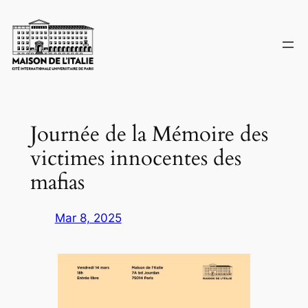
Skip
to
content
Journée de la Mémoire des
victimes innocentes des
mafias
Mar 8, 2025