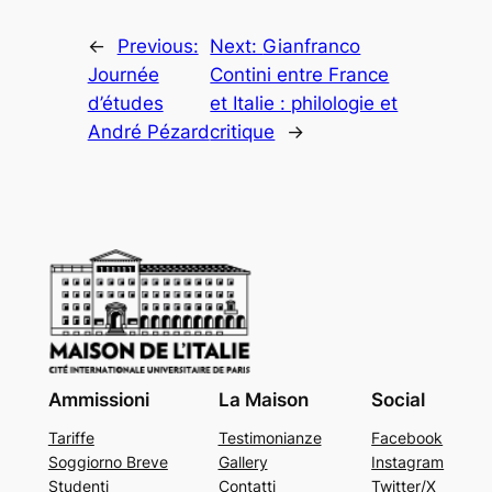
←
Previous:
Next:
Gianfranco
Journée
Contini entre France
d’études
et Italie : philologie et
André Pézard
critique
→
Ammissioni
La Maison
Social
Tariffe
Testimonianze
Facebook
Soggiorno Breve
Gallery
Instagram
Studenti
Contatti
Twitter/X