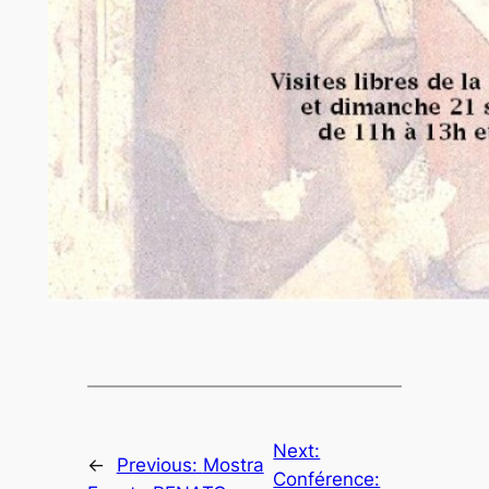
Next:
←
Previous:
Mostra
Conférence: