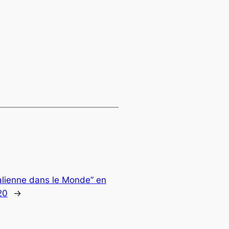
talienne dans le Monde” en
20
→