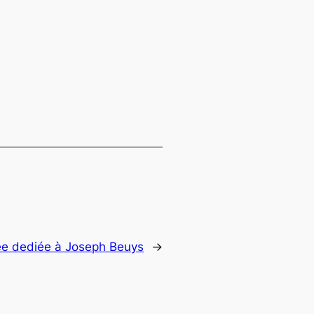
ée dediée à Joseph Beuys
→