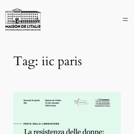
Skip
to
content
Tag:
iic paris