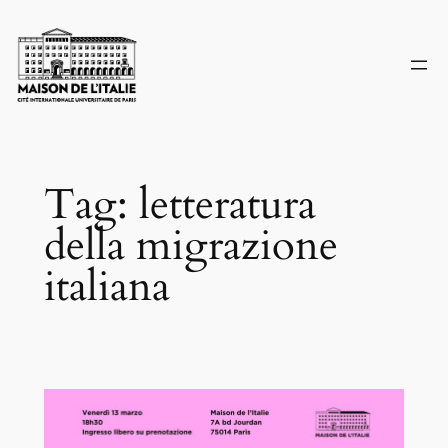
Skip
to
content
Tag:
letteratura
della migrazione
italiana