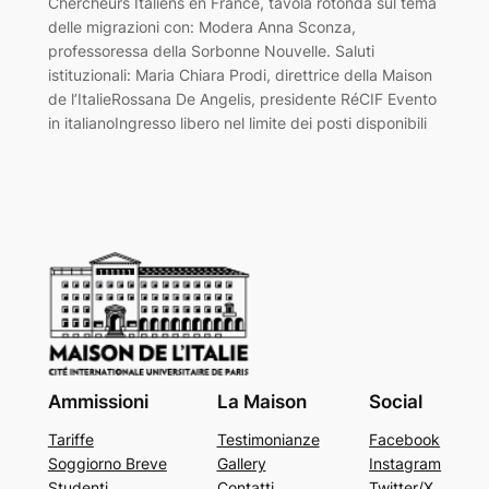
Chercheurs Italiens en France, tavola rotonda sul tema
delle migrazioni con: Modera Anna Sconza,
professoressa della Sorbonne Nouvelle. Saluti
istituzionali: Maria Chiara Prodi, direttrice della Maison
de l’ItalieRossana De Angelis, presidente RéCIF Evento
in italianoIngresso libero nel limite dei posti disponibili
Ammissioni
La Maison
Social
Tariffe
Testimonianze
Facebook
Soggiorno Breve
Gallery
Instagram
Studenti
Contatti
Twitter/X