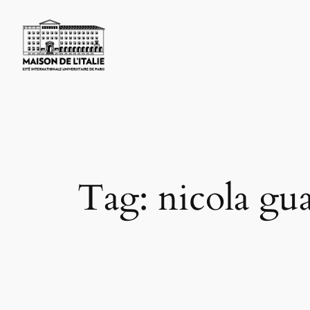
Skip
to
content
Tag:
nicola gu