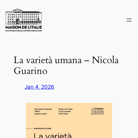
Skip
to
content
La varietà umana – Nicola
Guarino
Jan 4, 2026