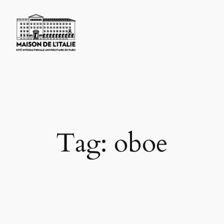
Skip
to
content
Tag:
oboe