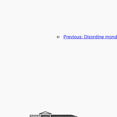
←
Previous:
Disordine mond