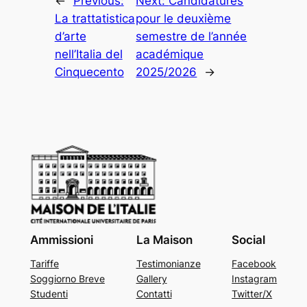
←
Previous:
Next:
Candidatures
La trattatistica
pour le deuxième
d’arte
semestre de l’année
nell’Italia del
académique
Cinquecento
2025/2026
→
Ammissioni
La Maison
Social
Tariffe
Testimonianze
Facebook
Soggiorno Breve
Gallery
Instagram
Studenti
Contatti
Twitter/X