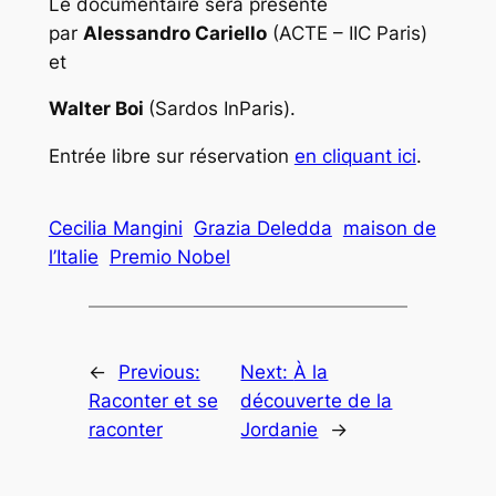
Le documentaire sera présenté
par
Alessandro Cariello
(ACTE – IIC Paris)
et
Walter Boi
(Sardos InParis).
Entrée libre sur réservation
en cliquant ici
.
Cecilia Mangini
Grazia Deledda
maison de
l’Italie
Premio Nobel
←
Previous:
Next:
À la
Raconter et se
découverte de la
raconter
Jordanie
→