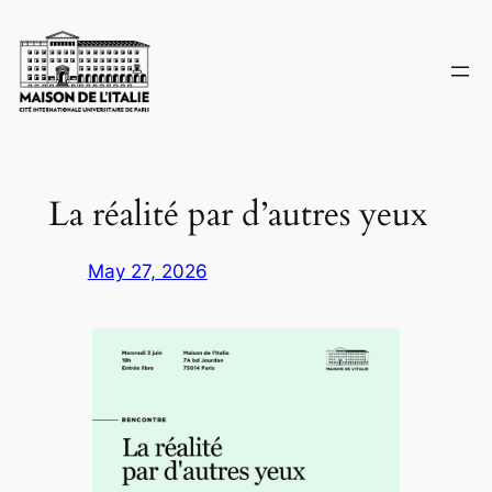
Skip
to
content
La réalité par d’autres yeux
May 27, 2026