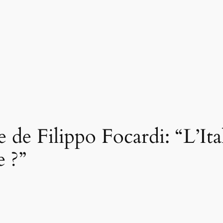
 de Filippo Focardi: “L’Ital
e ?”