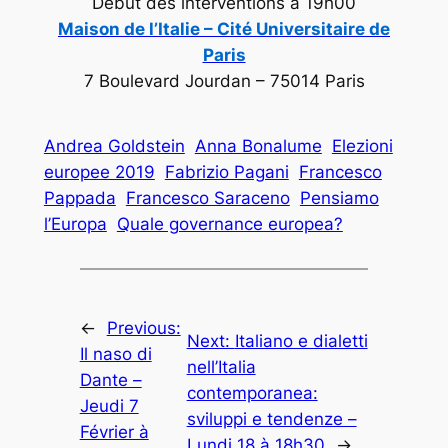
Début des interventions à 19h00
Maison de l’Italie – Cité Universitaire de
Paris
7 Boulevard Jourdan – 75014 Paris
Andrea Goldstein
Anna Bonalume
Elezioni
europee 2019
Fabrizio Pagani
Francesco
Pappada
Francesco Saraceno
Pensiamo
l’Europa
Quale governance europea?
←
Previous:
Next:
Italiano e dialetti
Il naso di
nell’Italia
Dante –
contemporanea:
Jeudi 7
sviluppi e tendenze –
Février à
Lundi 18 à 18h30
→