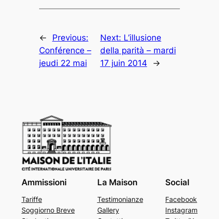
←
Previous:
Next:
L’illusione
Conférence –
della parità – mardi
jeudi 22 mai
17 juin 2014
→
Ammissioni
La Maison
Social
Tariffe
Testimonianze
Facebook
Soggiorno Breve
Gallery
Instagram